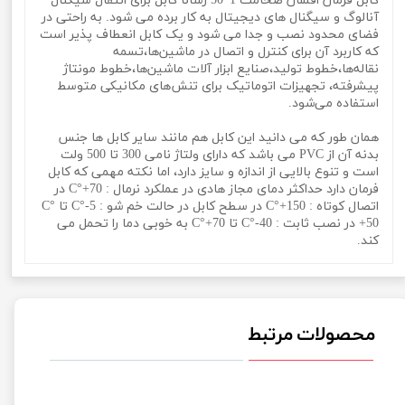
کابل فرمان افشان ضخامت 1*50 رسانا کابل برای انتقال سیگنال
آنالوگ و سیگنال های دیجیتال به کار برده می شود. به راحتی در
فضای محدود نصب و جدا می شود و یک کابل انعطاف پذیر است
که کاربرد آن برای کنترل و اتصال در ماشین‌ها،تسمه
نقاله‌ها،خطوط تولید،صنایع ابزار آلات ماشین‌ها،خطوط مونتاژ
پیشرفته، تجهیزات اتوماتیک برای تنش‌های مکانیکی متوسط
استفاده می‌شود.
همان طور که می دانید این کابل هم مانند سایر کابل ها جنس
بدنه آن از PVC می باشد که دارای ولتاژ نامی 300 تا 500 ولت
است و تنوع بالایی از اندازه و سایز دارد، اما نکته مهمی که کابل
فرمان دارد حداکثر دمای مجاز هادی در عملکرد نرمال : C°+70 در
اتصال کوتاه : C°+150 در سطح کابل در حالت خم شو : C°-5 تا C°
+50 در نصب ثابت : C°-40 تا C°+70 به خوبی دما را تحمل می
کند.
محصولات مرتبط