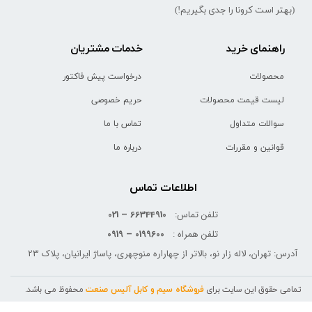
(بهتر است کرونا را جدی بگیریم!)
راهنمای خرید
خدمات مشتریان
محصولات
درخواست پیش فاکتور
لیست قیمت محصولات
حریم خصوصی
سوالات متداول
تماس با ما
قوانین و مقررات
درباره ما
اطلاعات تماس
تلفن تماس:
66344910 – 021
تلفن همراه :
0199600 – 0919
آدرس: تهران، لاله زار نو، بالاتر از چهاراره منوچهری، پاساژ ایرانیان، پلاک 23
تمامی حقوق این سایت برای
فروشگاه سیم و کابل آلیس صنعت
محفوظ می باشد.