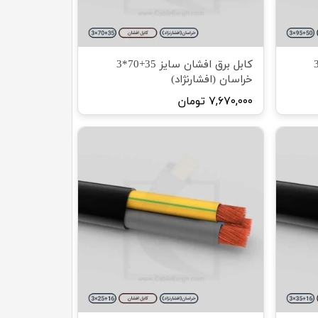
رق افشان سایز ۵۰+۹۵*3
کابل برق افشان سایز 35+70*3
خراسان (افشارنژاد)
۷,۶۷۰,۰۰۰ تومان