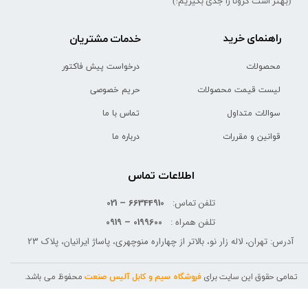
(بهتر است کرونا را جدی بگیریم!)
راهنمای خرید
خدمات مشتریان
محصولات
درخواست پیش فاکتور
لیست قیمت محصولات
حریم خصوصی
سوالات متداول
تماس با ما
قوانین و مقررات
درباره ما
اطلاعات تماس
تلفن تماس:
66344910 – 021
تلفن همراه :
0199600 – 0919
آدرس: تهران، لاله زار نو، بالاتر از چهاراره منوچهری، پاساژ ایرانیان، پلاک 23
تمامی حقوق این سایت برای
فروشگاه سیم و کابل آلیس صنعت
محفوظ می باشد.