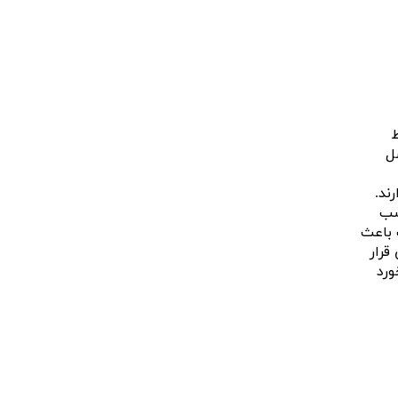
صل
ند.
سب
 باعث
قرار
ورد